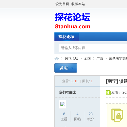
设为首页
收藏本站
探花论坛
探花论坛
全国
广西
谈谈南宁舞
[南宁]
谈
查看:
3010
|
回复:
1
探
»
›
›
›
我都理由太
发表于 2025
8
4
23
主题
回帖
积分