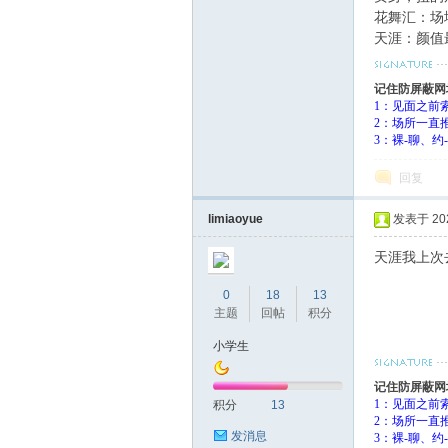
花舞汇：场
天涯：颜值
记住防屏蔽网
1：见面之前
2：场所一直
3：裸-聊、
回复
limiaoyue
发表于 2025
天涯我上次
0
18
13
主题
回帖
积分
小学生
记住防屏蔽网
1：见面之前
积分
13
2：场所一直
发消息
3：裸-聊、