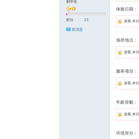
初中生
体验日期：
花
积分
23
游客,本
发消息
场所地点：
游客,本
服务项目：
论
游客,本
年龄容貌：
游客,本
环境评分：
坛